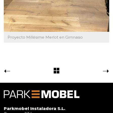
Proyecto Millésime Merlot en Gimnasio
Parkmobel Instaladora S.L.