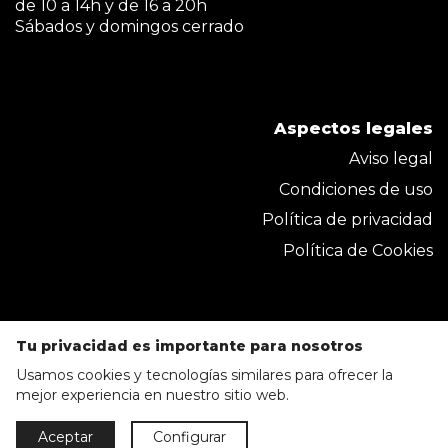
de 10 a 14h y de 16 a 20h
Sábados y domingos cerrado
Aspectos legales
Aviso legal
Condiciones de uso
Política de privacidad
Política de Cookies
Tu privacidad es importante para nosotros
Usamos cookies y tecnologías similares para ofrecer la
mejor experiencia en nuestro sitio web.
Parkmobel Instaladora S.L. 2020 © Todos los
Aceptar
Configurar
derechos reservados