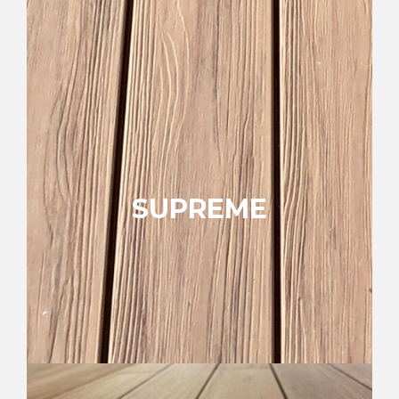
Cuerpo sólido
100% PVC espumado
Mejor resistencia al deslizamiento y al
fuego
Anti-UV sin desvanecimiento de color
5 colores
Ver colección
SUPREME