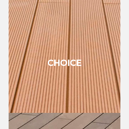
Perfil invisible
Cuerpo hueco
6 colores WPC
Ver colección
CHOICE