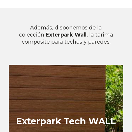
Además, disponemos de la
colección
Exterpark Wall
, la tarima
composite para techos y paredes:
La mejor instalación para fachadas y
techos
6 colores WPC
Exterpark Tech WALL
Ver colección