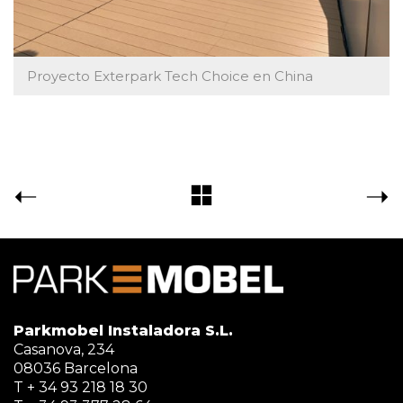
Proyecto Exterpark Tech Choice en China
Parkmobel Instaladora S.L.
Casanova, 234
08036 Barcelona
T + 34 93 218 18 30