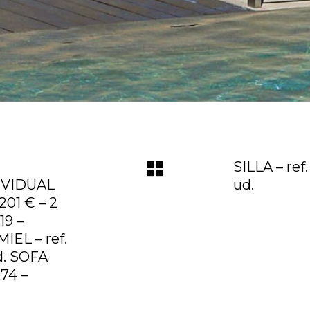
SILLA – ref
DIVIDUAL
ud.
201 € – 2
19 –
IEL – ref.
d. SOFA
x74 –