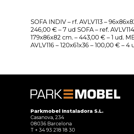
SOFA INDIV – rf. AVLV113 – 96x86x8
246,00 € – 7 ud SOFA – ref. AVLV114
179x86x82 cm. – 443,00 € – 1 ud. ME
AVLV116 – 120x61x36 – 100,00 € – 4 
Parkmobel Instaladora S.L.
Casanova, 234
08036 Barcelona
T + 34 93 218 18 30