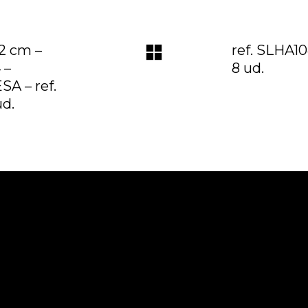
2 cm –
ref. SLHA1
 –
8 ud.
SA – ref.
ud.