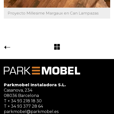
Proyecto Millesime Margaux en Can Lampazas
Parkmobel Instaladora S.L.
Casanova, 234
08036 Barcelona
T + 34 93 218 18 30
T + 34 93 377 28 64
parkmobel@parkmobel.es