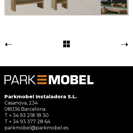
Parkmobel Instaladora S.L.
Casanova, 234
08036 Barcelona
T + 34 93 218 18 30
T + 34 93 377 28 64
parkmobel@parkmobel.es