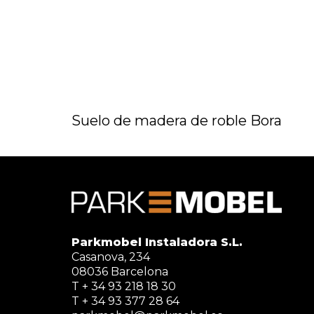
Suelo de madera de roble Bora
Parkmobel Instaladora S.L.
Casanova, 234
08036 Barcelona
T + 34 93 218 18 30
T + 34 93 377 28 64