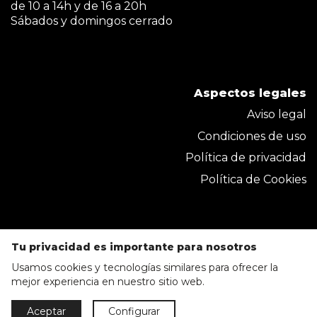
de 10 a 14h y de 16 a 20h
Sábados y domingos cerrado
Aspectos legales
Aviso legal
Condiciones de uso
Política de privacidad
Política de Cookies
Tu privacidad es importante para nosotros
Usamos cookies y tecnologías similares para ofrecer la
mejor experiencia en nuestro sitio web.
Parkmobel Instaladora S.L. 2020 © Todos los
Aceptar
Configurar
derechos reservados