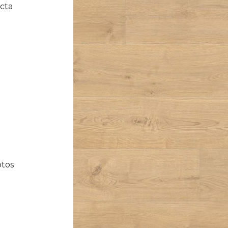
ecta
ptos