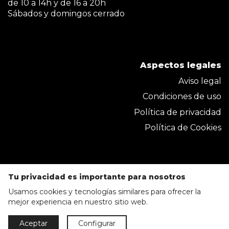
de 10 a 14h y de 16 a 20h
Sábados y domingos cerrado
Aspectos legales
Aviso legal
Condiciones de uso
Política de privacidad
Política de Cookies
Tu privacidad es importante para nosotros
Usamos cookies y tecnologías similares para ofrecer la
mejor experiencia en nuestro sitio web.
Parkmobel Instaladora S.L. 2020 © Todos los
Aceptar
Configurar
derechos reservados