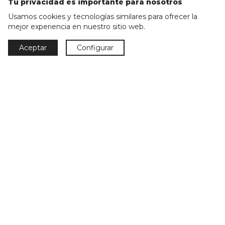
Tu privacidad es importante para nosotros
Usamos cookies y tecnologías similares para ofrecer la
mejor experiencia en nuestro sitio web.
Aceptar
Configurar
Parkmobel Instaladora S.L.
Casanova, 234
08036 Barcelona
T + 34 93 218 18 30
T + 34 93 377 28 64
parkmobel@parkmobel.es
Horario: Lunes-Viernes: