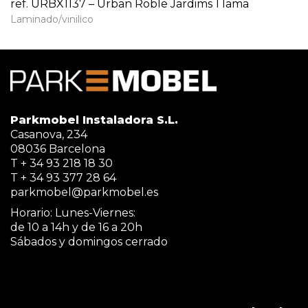
ref. URBX1137 – Urban Roble Jardims 1 lama
Laminado/vinilico
Parkmobel Instaladora S.L.
Casanova, 234
08036 Barcelona
T + 34 93 218 18 30
T + 34 93 377 28 64
parkmobel@parkmobel.es
Horario: Lunes-Viernes:
de 10 a 14h y de 16 a 20h
Sábados y domingos cerrado