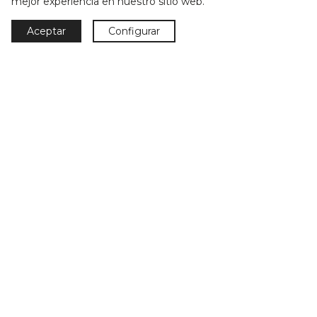
mejor experiencia en nuestro sitio web.
Aceptar
Configurar
Parkmobel Instaladora S.L.
Casanova, 234
08036 Barcelona
T + 34 93 218 18 30
T + 34 93 377 28 64
parkmobel@parkmobel.es
Horario: Lunes-Viernes:
de 10 a 14h y de 16 a 20h
Sábados y domingos cerrado
Aspectos legales
Aviso legal