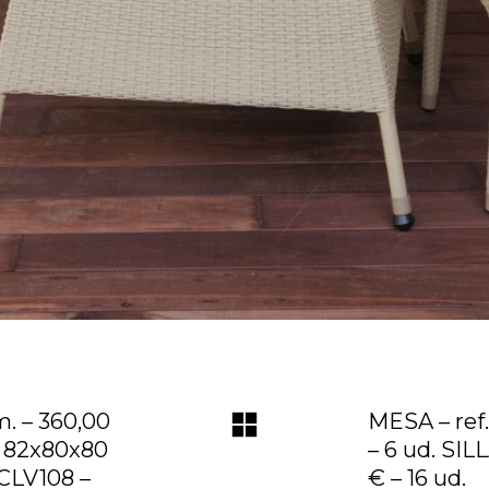
. – 360,00
MESA – ref
– 82x80x80
– 6 ud. SIL
LCLV108 –
€ – 16 ud.