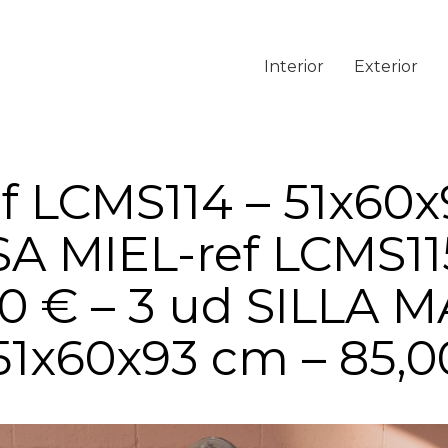
Interior
Exterior
f LCMS114 – 51x60x
SA MIEL-ref LCMS1
00 € – 3 ud SILLA 
1x60x93 cm – 85,00