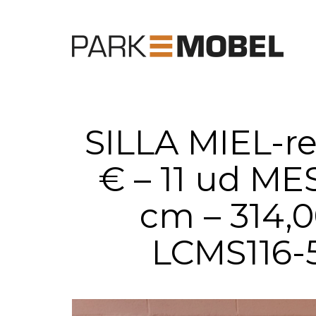
SILLA MIEL-re
€ – 11 ud ME
cm – 314,
LCMS116-5