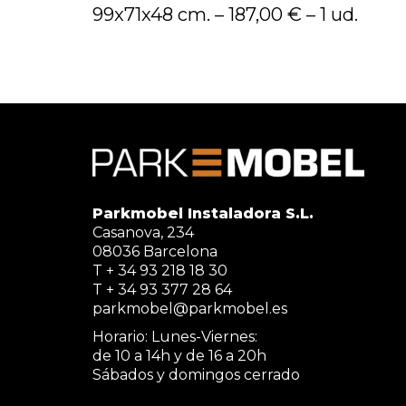
99x71x48 cm. – 187,00 € – 1 ud.
Parkmobel Instaladora S.L.
Casanova, 234
08036 Barcelona
T + 34 93 218 18 30
T + 34 93 377 28 64
parkmobel@parkmobel.es
Horario: Lunes-Viernes:
de 10 a 14h y de 16 a 20h
Sábados y domingos cerrado