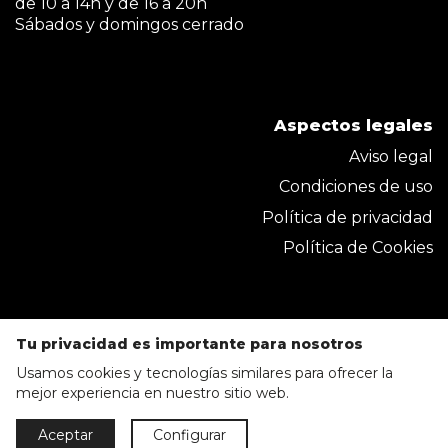
de 10 a 14h y de 16 a 20h
Sábados y domingos cerrado
Aspectos legales
Aviso legal
Condiciones de uso
Política de privacidad
Política de Cookies
Tu privacidad es importante para nosotros
Usamos cookies y tecnologías similares para ofrecer la
mejor experiencia en nuestro sitio web.
Parkmobel Instaladora S.L. 2020 © Todos los
Aceptar
Configurar
derechos reservados