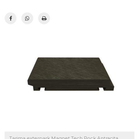
Tarima exterpark Magnet Tech Rock Antracita