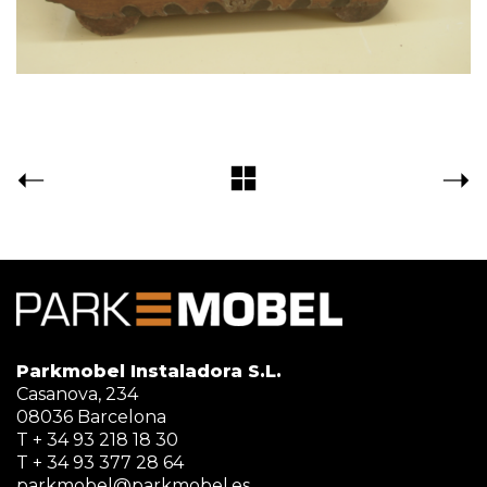
Parkmobel Instaladora S.L.
Casanova, 234
08036 Barcelona
T + 34 93 218 18 30
T + 34 93 377 28 64
parkmobel@parkmobel.es