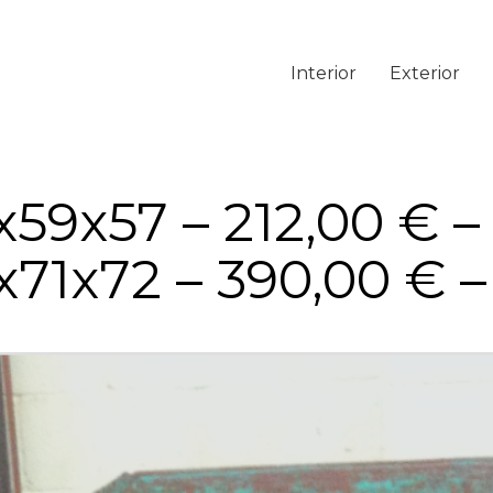
Interior
Exterior
x59x57 – 212,00 € –
x71x72 – 390,00 € –