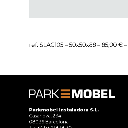
ref. SLAC105 – 50x50x88 – 85,00 € –
Parkmobel Instaladora S.L.
Casanova, 234
08036 Barcelona
T + 34 93 218 18 30