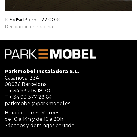
105x15x13 cm – 22,00 €
Decoración en madera
Parkmobel Instaladora S.L.
Casanova, 234
08036 Barcelona
T + 34 93 218 18 30
T + 34 93 377 28 64
parkmobel@parkmobel.es
Horario: Lunes-Viernes:
de 10 a 14h y de 16 a 20h
Sábados y domingos cerrado