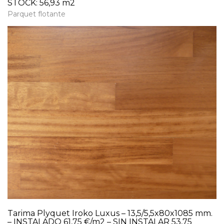
STOCK: 56,93 m2
Parquet flotante
Tarima Plyquet Iroko Luxus – 13,5/5,5x80x1085 mm.
– INSTALADO 61,75 €/m2 – SIN INSTALAR 53,75