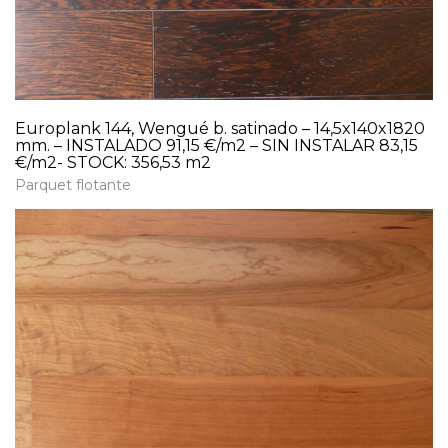
Europlank 144, Wengué b. satinado – 14,5x140x1820
mm. – INSTALADO 91,15 €/m2 – SIN INSTALAR 83,15
€/m2- STOCK: 356,53 m2
Parquet flotante