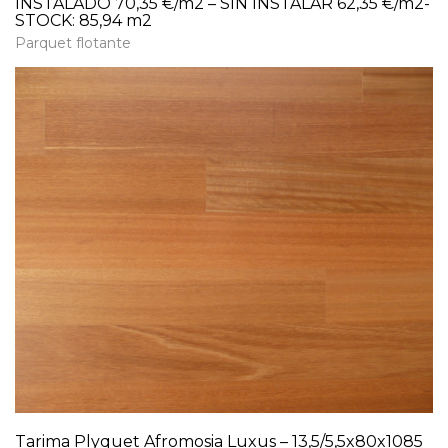
INSTALADO 70,35 €/m2 – SIN INSTALAR 62,35 €/m2-
STOCK: 85,94 m2
Parquet flotante
Tarima Plyquet Afromosia Luxus – 13,5/5,5x80x1085