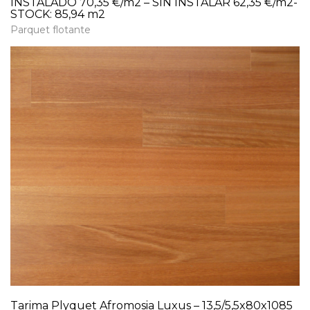
INSTALADO 70,35 €/m2 – SIN INSTALAR 62,35 €/m2-
STOCK: 85,94 m2
Parquet flotante
Tarima Plyquet Afromosia Luxus – 13,5/5,5x80x1085