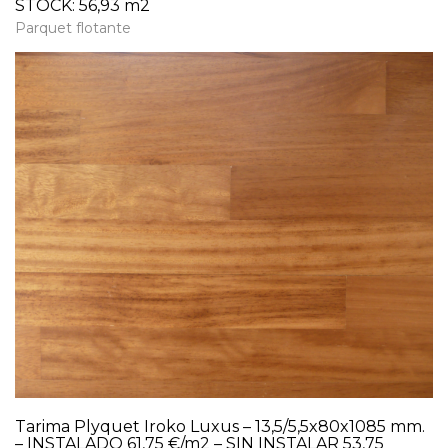
STOCK: 56,93 m2
Parquet flotante
Tarima Plyquet Iroko Luxus – 13,5/5,5x80x1085 mm.
– INSTALADO 61,75 €/m2 – SIN INSTALAR 53,75