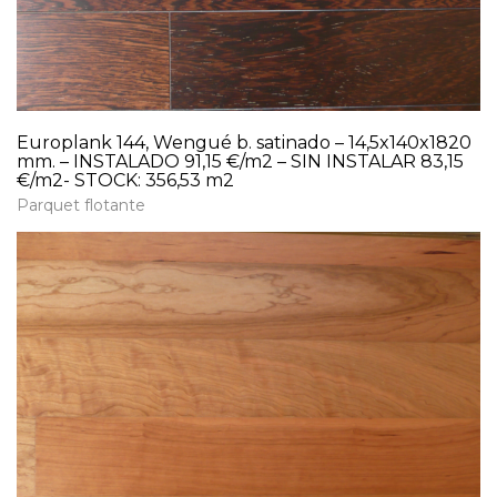
Europlank 144, Wengué b. satinado – 14,5x140x1820
mm. – INSTALADO 91,15 €/m2 – SIN INSTALAR 83,15
€/m2- STOCK: 356,53 m2
Parquet flotante