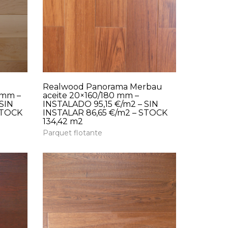
Realwood Panorama Merbau
 mm –
aceite 20×160/180 mm –
SIN
INSTALADO 95,15 €/m2 – SIN
STOCK
INSTALAR 86,65 €/m2 – STOCK
134,42 m2
Parquet flotante