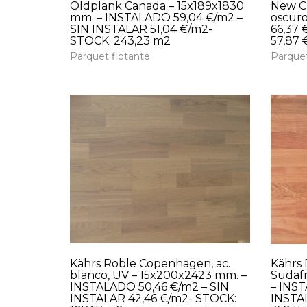
Oldplank Canada – 15x189x1830
New Cl
mm. – INSTALADO 59,04 €/m2 –
oscuro
SIN INSTALAR 51,04 €/m2-
66,37 
STOCK: 243,23 m2
57,87 
Parquet flotante
Parquet
Kährs Roble Copenhagen, ac.
Kährs
blanco, UV – 15x200x2423 mm. –
Sudafr
INSTALADO 50,46 €/m2 – SIN
– INST
INSTALAR 42,46 €/m2- STOCK:
INSTAL