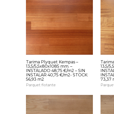
Tarima Plyquet Kempas –
Tarima
13,5/5,5x80x1085 mm. –
13,5/5
INSTALADO 48,75 €/m2 – SIN
INSTAL
INSTALAR 40,75 €/m2- STOCK:
INSTA
56,93 m2
73,37
Parquet flotante
Parquet