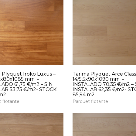
 Plyquet Iroko Luxus –
Tarima Plyquet Arce Classi
,5x80x1085 mm. –
14/5,5x90x1090 mm. –
ADO 61,75 €/m2 – SIN
INSTALADO 70,35 €/m2 – 
LAR 53,75 €/m2- STOCK:
INSTALAR 62,35 €/m2- ST
 m2
85,94 m2
 flotante
Parquet flotante