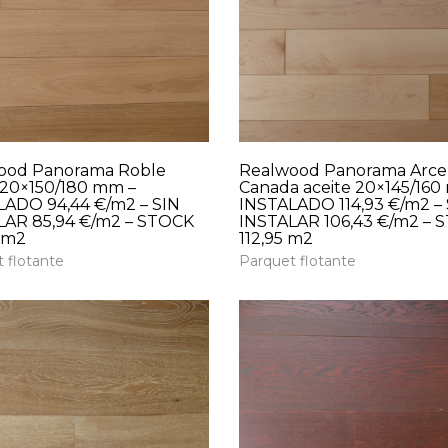
ood Panorama Roble
Realwood Panorama Arce
 20×150/180 mm –
Canada aceite 20×145/160
LADO 94,44 €/m2 – SIN
INSTALADO 114,93 €/m2 – 
LAR 85,94 €/m2 – STOCK
INSTALAR 106,43 €/m2 – 
 m2
112,95 m2
 flotante
Parquet flotante