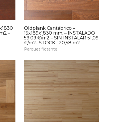
9x1830
Oldplank Cantábrico –
/m2 –
15x189x1830 mm. – INSTALADO
59,09 €/m2 – SIN INSTALAR 51,09
€/m2- STOCK: 120,58 m2
Parquet flotante