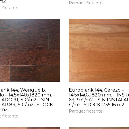
 m2
Parquet flotante
 flotante
ank 144, Wengué b.
Europlank 144, Cerezo –
do – 14,5x140x1820 mm. –
14,5x140x1820 mm. – INS
ADO 91,15 €/m2 – SIN
63,19 €/m2 – SIN INSTALAR
AR 83,15 €/m2- STOCK:
€/m2- STOCK: 235,16 m2
 m2
Parquet flotante
 flotante