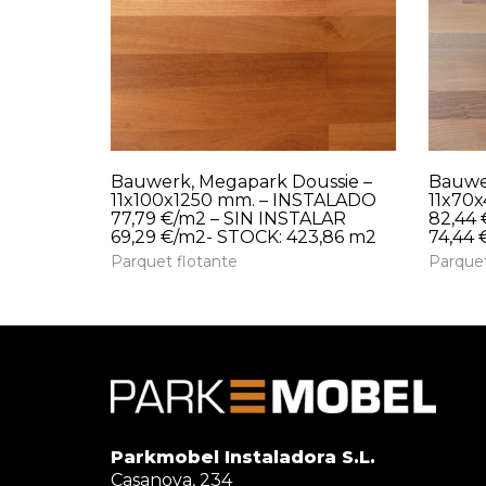
Bauwerk, Megapark Doussie –
Bauwer
11x100x1250 mm. – INSTALADO
11x70
77,79 €/m2 – SIN INSTALAR
82,44 
69,29 €/m2- STOCK: 423,86 m2
74,44 
Parquet flotante
Parquet
Parkmobel Instaladora S.L.
Casanova, 234