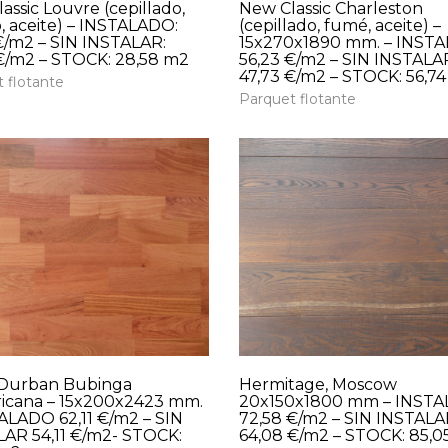
assic Louvre (cepillado,
New Classic Charleston
, aceite) – INSTALADO:
(cepillado, fumé, aceite) –
€/m2 – SIN INSTALAR:
15x270x1890 mm. – INST
€/m2 – STOCK: 28,58 m2
56,23 €/m2 – SIN INSTALA
47,73 €/m2 – STOCK: 56,7
 flotante
Parquet flotante
 Durban Bubinga
Hermitage, Moscow
icana – 15x200x2423 mm.
20x150x1800 mm – INST
ALADO 62,11 €/m2 – SIN
72,58 €/m2 – SIN INSTAL
AR 54,11 €/m2- STOCK:
64,08 €/m2 – STOCK: 85,0