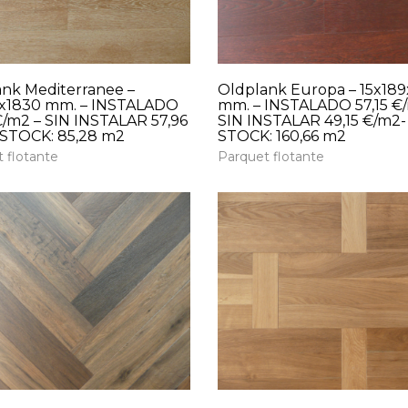
nk Mediterranee –
Oldplank Europa – 15x18
9x1830 mm. – INSTALADO
mm. – INSTALADO 57,15 €
€/m2 – SIN INSTALAR 57,96
SIN INSTALAR 49,15 €/m2-
 STOCK: 85,28 m2
STOCK: 160,66 m2
 flotante
Parquet flotante