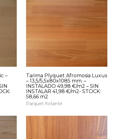
c –
Tarima Plyquet Afromosia Luxus
– 13,5/5,5x80x1085 mm. –
SIN
INSTALADO 49,98 €/m2 – SIN
OCK:
INSTALAR 41,98 €/m2- STOCK:
58,66 m2
Parquet flotante