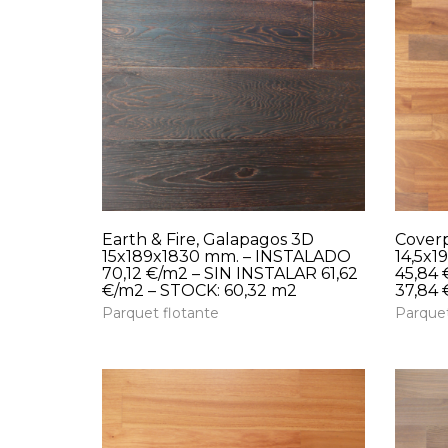
Earth & Fire, Galapagos 3D
Coverp
15x189x1830 mm. – INSTALADO
14,5x
70,12 €/m2 – SIN INSTALAR 61,62
45,84 
€/m2 – STOCK: 60,32 m2
37,84 
Parquet flotante
Parquet