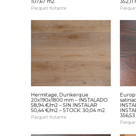
107,67 m2
352,11
Parquet flotante
Parquet
Hermitage, Dunkerque
Europl
20x190x1800 mm – INSTALADO
satina
58,94 €/m2 – SIN INSTALAR
INSTAL
50,44 €/m2 – STOCK: 30,04 m2
INSTAL
356,53
Parquet flotante
Parquet