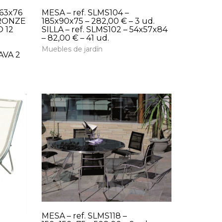
x63x76
MESA – ref. SLMS104 –
BRONZE
185x90x75 – 282,00 € – 3 ud.
O 12
SILLA – ref. SLMS102 – 54x57x84
– 82,00 € – 41 ud.
Muebles de jardín
AVA 2
MESA – ref. SLMS118 –