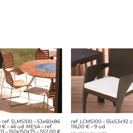
– ref. SLMS100 – 53x60x86
ref. LCMS100 – 55x53x92 c
0 € – 46 ud. MESA – ref.
116,00 € – 9 ud.
1 – 150x150x75 – 552,00 €