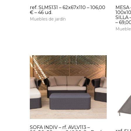
ref. SLMS131 – 62x67x110 – 106,00
MESA –
€ – 46 ud.
100x10
SILLA 
Muebles de jardín
– 69,00
Muebles
SOFA INDIV – rf. AVLV113 –