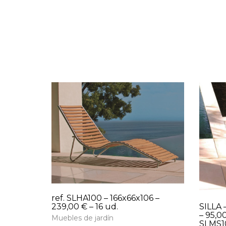
ref. SLHA100 – 166x66x106 –
SILLA 
239,00 € – 16 ud.
– 95,0
Muebles de jardín
SLMS10