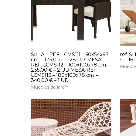
SILLA – REF. LCMS111 – 60x54x97
ref. S
cm. – 123,00 € – 28 UD. MESA-
€ – 16 
REF. LCMS112 – 100x100x78 cm. –
Muebles
235,00 € – 2 UD MESA-REF.
LCMS113 – 180x100x78 cm. –
340,00 € – 1 UD
Muebles de jardín