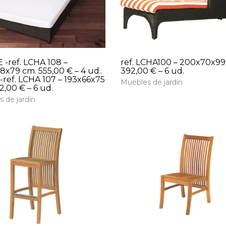
-ref. LCHA 108 –
ref. LCHA100 – 200x70x99
8x79 cm. 555,00 € – 4 ud..
392,00 € – 6 ud.
 -ref. LCHA 107 – 193x66x75
Muebles de jardín
2,00 € – 6 ud.
 de jardín