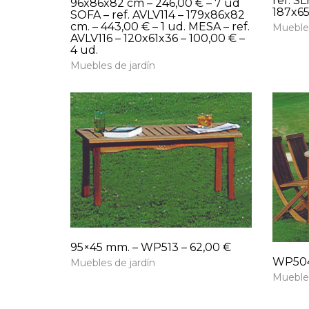
ref. 
96x86x82 cm – 246,00 € – 7 ud
187x65
SOFA – ref. AVLV114 – 179x86x82
cm. – 443,00 € – 1 ud. MESA – ref.
Muebles
AVLV116 – 120x61x36 – 100,00 € –
4 ud.
Muebles de jardín
95×45 mm. – WP513 – 62,00 €
WP504 
Muebles de jardín
Muebles