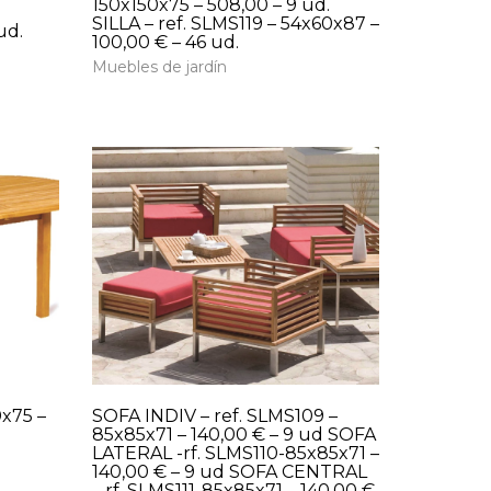
150x150x75 – 508,00 – 9 ud.
SILLA – ref. SLMS119 – 54x60x87 –
ud.
100,00 € – 46 ud.
Muebles de jardín
0x75 –
SOFA INDIV – ref. SLMS109 –
85x85x71 – 140,00 € – 9 ud SOFA
LATERAL -rf. SLMS110-85x85x71 –
140,00 € – 9 ud SOFA CENTRAL
– rf. SLMS111-85x85x71 – 140,00 €