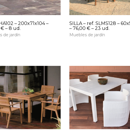
LHA102 – 200x71x104 –
SILLA – ref. SLMS128 – 60
 € – 8 ud.
– 76,00 € – 23 ud.
 de jardín
Muebles de jardín